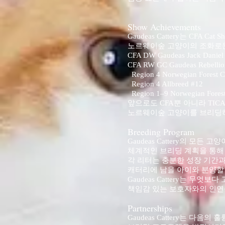
Show Achievements
Gaudeas Cattery는 CFA C
노르웨이숲 고양이의 조화로운
CFA DW Gaudeas Jack Daniel
CFA RW GC Gaudeas Rebellio
Region 4 Norwegian Forest C
Region 4 Allbreed #12
Region 1–9 Norwegian Forest
앞으로도 CFA뿐 아니라 TIC
노르웨이숲 고양이를 브리딩하
Breeding Program
Gaudeas Cattery의 모든
체계적인 브리딩 계획을 통해
각 리터는 충분한 성장 기간과
캐터리에 남을 아이와 분양할
Gaudeas Cattery는 
책임감 있는 보호자와의 인연
Partnerships
Gaudeas Cattery는 다