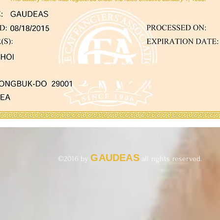
GAUDEAS
​©2016 by
all rights reserved.​