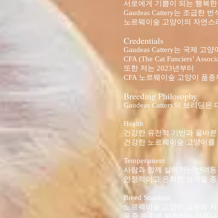
서로에게 기쁨이 되는 행복한
Gaudeas Cattery는 조
노르웨이숲 고양이의 자연스러
Credentials
Gaudeas Cattery는 국제 
CFA (The Cat Fanciers’ A
또한 저는 2023년부터
CFA 노르웨이숲 고양이 품
Breeding Philosophy
Gaudeas Cattery의 브
Health
건강한 유전적 기반과 올바른
건강한 노르웨이숲 고양이를
Temperament
사람과 함께 살아가는 반려
안정적이고 온화한 성격을 중
Breed Standard
노르웨이숲 고양이 고유의 
품종 표준에 부합하는 아름다