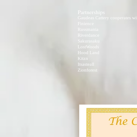
Partnerships
Gaudeas Cattery cooperates wit
Finience
Russmania
Riverdance
Sakurasaku
LostWoods
Hood Land
Kitzn
Itsasteall
Zionforest