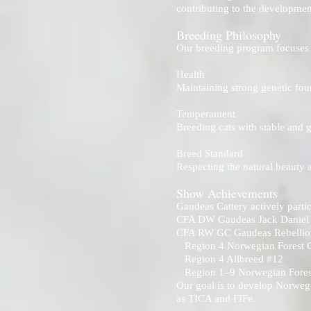
contributing to the developmen
Breeding Philosophy
Our breeding program focuses o
Health
Maintaining strong genetic foun
Temperament
Breeding cats with stable and ge
Breed Standard
Respecting the natural beauty 
Show Achievements
Gaudeas Cattery actively parti
CFA DW Gaudeas Jack Daniel
CFA RW GC Gaudeas Rebellio
Region 4 Norwegian Forest C
Region 4 Allbreed #12
Region 1–9 Norwegian Fores
Our goal is to develop Norwegia
as TICA and FIFe.