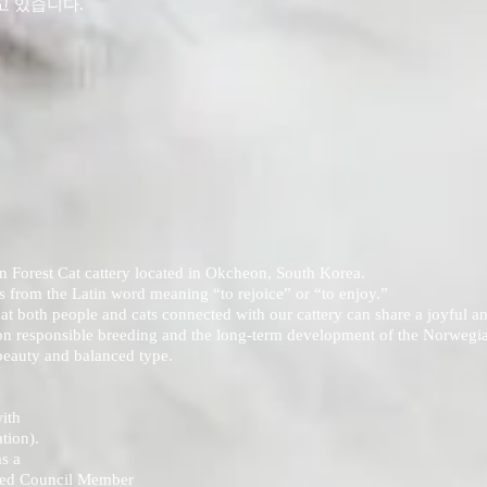
 있습니다.
 Forest Cat cattery located in Okcheon, South Korea.
 from the Latin word meaning “to rejoice” or “to enjoy.”
 both people and cats connected with our cattery can share a joyful and 
on responsible breeding and the long-term development of the Norwegia
 beauty and balanced type.
with
tion).
as a
eed Council Member