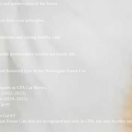
t and preservation of the breed.
n three core principles.
dations and raising healthy cats.
ntle personalities suitable for family life.
and balanced type of the Norwegian Forest Cat.
cipates in CFA Cat Shows.
 (2022–2023)
n (2024–2025)
at #1
t Cat #3
n Forest Cats that are recognized not only in CFA, but also in other int