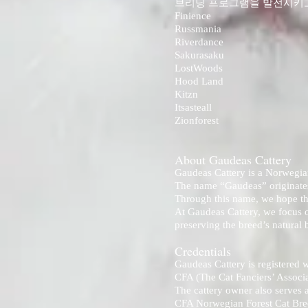
브리딩 프로그램을 발전시키고
Finience
Russmania
Riverdance
Sakurasaku
LostWoods
Hood Land
Kitzn
Itsasteall
Zionforest
About Gaudeas Cattery
Gaudeas Cattery is a Norwegian
The name “Gaudeas” originates
Through this name, we hope that
At Gaudeas Cattery, we focus 
preserving the breed’s natural
Credentials
Gaudeas Cattery is registered 
CFA (The Cat Fanciers’ Associa
The cattery owner also serves 
CFA Norwegian Forest Cat Br