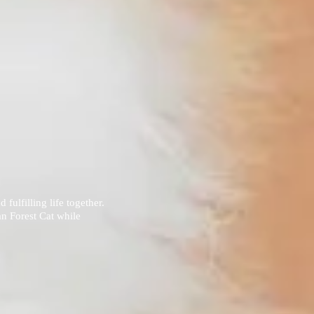
fulfilling life together.
n Forest Cat while